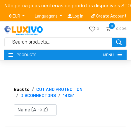
Não perca já as centenas de produtos disponíveis ST
€ EUR
Languagens
Log in
Create Account
0
0
0,00€
MENU
PRODUCTS
NEW-PRODUCTS
TERMS OF SERVICE
Back to
CUT AND PROTECTION
DISCONNECTORS
14X51
CATALOGUES
CAMPAIGNS