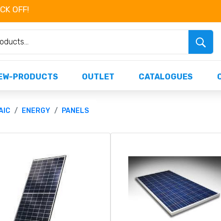
OCK OFF!
Não perca já as centenas de produtos dispo
EW-PRODUCTS
OUTLET
CATALOGUES
AIC
ENERGY
PANELS