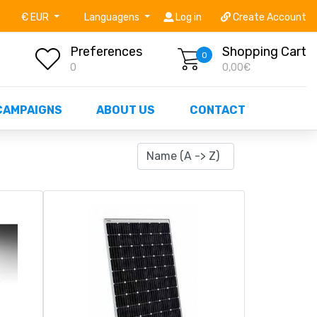
níveis STOCK OFF!
Não perca já as centenas de prod
€ EUR
Languagens
Log in
Create Account
Preferences
Shopping Cart
0
0
0,00€
CAMPAIGNS
ABOUT US
CONTACT