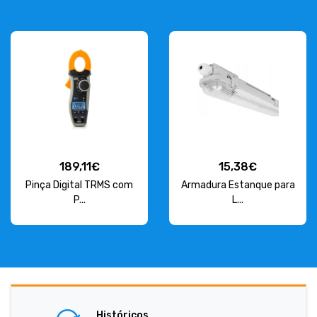
189,11€
15,38€
Pinça Digital TRMS com
Armadura Estanque para
P...
L...
Históricos