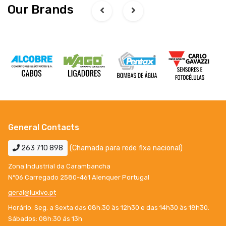
Our Brands
General Contacts
263 710 898
(Chamada para rede fixa nacional)
Zona Industrial da Carambancha
Nº06 Carregado 2580-461 Alenquer Portugal
geral@luxivo.pt
Horário: Seg. a Sexta das 08h:30 às 12h30 e das 14h30 às 18h30.
Sábados: 08h:30 ás 13h