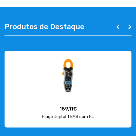
Produtos de Destaque
189,11€
Pinça Digital TRMS com P...