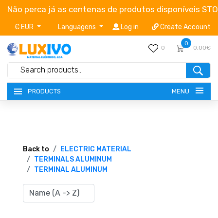
Não perca já as centenas de produtos disponíveis ST
€ EUR
Languagens
Log in
Create Account
0
0
0,00€
MENU
PRODUCTS
NEW-PRODUCTS
TERMS OF SERVICE
Back to
ELECTRIC MATERIAL
TERMINALS ALUMINUM
TERMINAL ALUMINUM
CATALOGUES
CAMPAIGNS