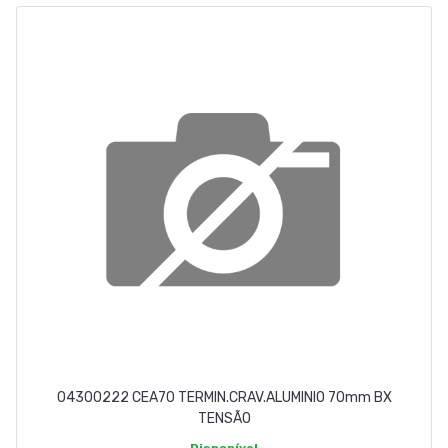
ABOUT US
CONTACT
263 710 898
geral@luxivo.pt
04300222 CEA70 TERMIN.CRAV.ALUMINIO 70mm BX
TENSÃO