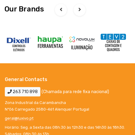
Our Brands
General Contacts
263 710 898
(Chamada para rede fixa nacional)
Zona Industrial da Carambancha
Nº06 Carregado 2580-461 Alenquer Portugal
geral@luxivo.pt
Horário: Seg. a Sexta das 08h:30 às 12h30 e das 14h30 às 18h30.
Sábados: 08h:30 ás 13h