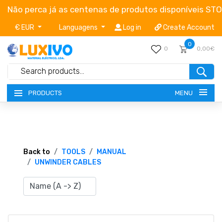
Não perca já as centenas de produtos disponíveis ST
€ EUR
Languagens
Log in
Create Account
0
0
0,00€
MENU
PRODUCTS
NEW-PRODUCTS
TERMS OF SERVICE
Back to
TOOLS
MANUAL
UNWINDER CABLES
CATALOGUES
CAMPAIGNS