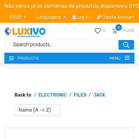
Não perca já as centenas de produtos disponíveis ST
€ EUR
Languagens
Log in
Create Account
0
0
0,00€
MENU
PRODUCTS
NEW-PRODUCTS
TERMS OF SERVICE
Back to
ELECTRONIC
FILES
JACK
CATALOGUES
CAMPAIGNS