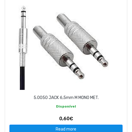
ABOUT US
CONTACT
263 710 898
geral@luxivo.pt
5.0050 JACK 6,5mm M MONO MET.
Disponível
0,60€
Read more