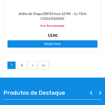
Anilha de Chapa DIN125 Inox A2 M5 - Cx 75Un
012561050009
Por Encomenda
1,53€
Read more
1
2
>
>>
Produtos de Destaque