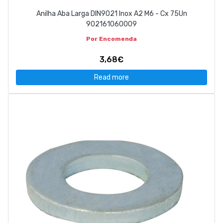
Anilha Aba Larga DIN9021 Inox A2 M6 - Cx 75Un
902161060009
Por Encomenda
3,68€
Read more