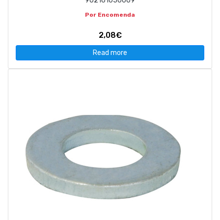
902161050009
Por Encomenda
2,08€
Read more