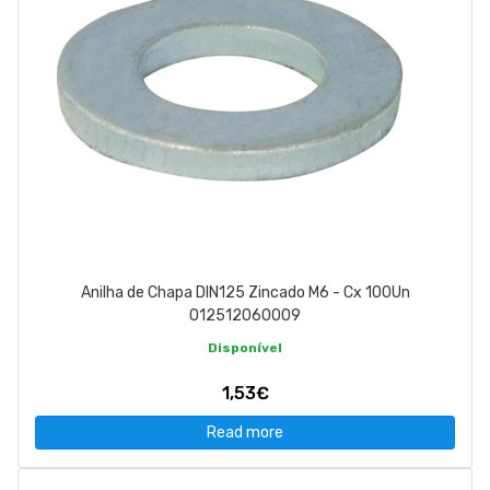
Anilha de Chapa DIN125 Zincado M6 - Cx 100Un
012512060009
Disponível
1,53€
Read more