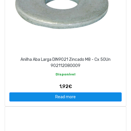
Anilha Aba Larga DIN9021 Zincado M8 - Cx 50Un
902112080009
Disponível
1,92€
Read more