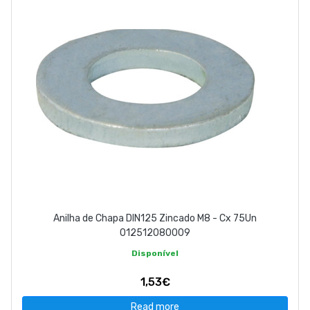
Anilha de Chapa DIN125 Zincado M8 - Cx 75Un
012512080009
Disponível
1,53€
Read more