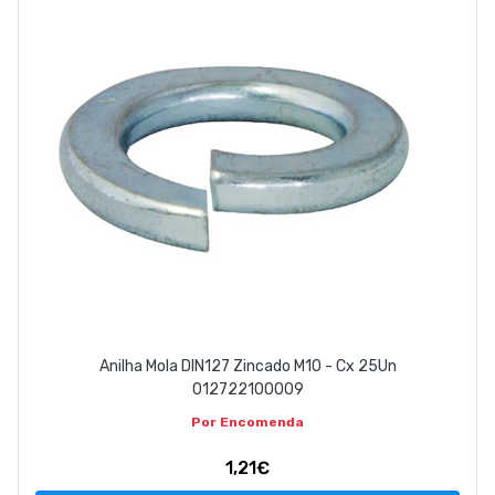
ABOUT US
CONTACT
263 710 898
geral@luxivo.pt
Anilha Mola DIN127 Zincado M10 - Cx 25Un
012722100009
Por Encomenda
1,21€