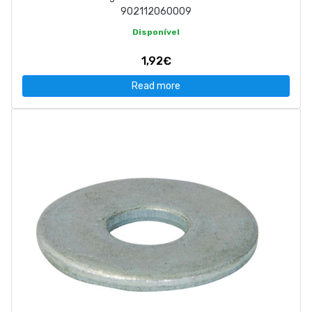
902112060009
Disponível
1,92€
Read more