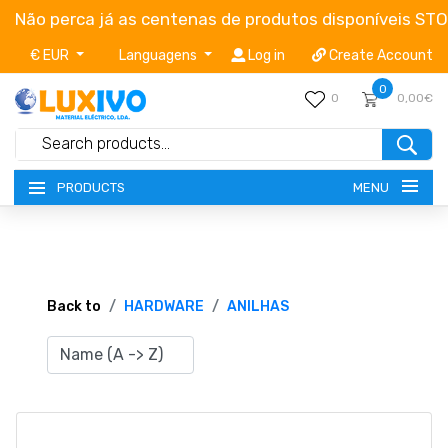
Não perca já as centenas de produtos disponíveis ST
€ EUR
Languagens
Log in
Create Account
0
0
0,00€
MENU
PRODUCTS
NEW-PRODUCTS
TERMS OF SERVICE
Back to
HARDWARE
ANILHAS
CATALOGUES
CAMPAIGNS