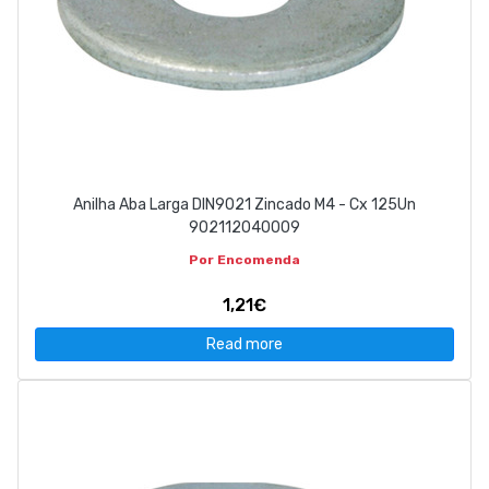
Anilha Aba Larga DIN9021 Zincado M4 - Cx 125Un
902112040009
Por Encomenda
1,21€
Read more