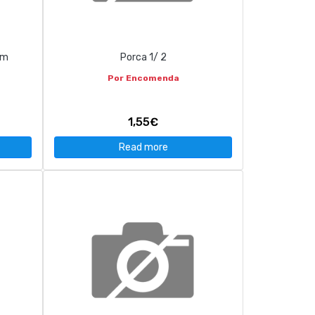
cm
Porca 1/ 2
Por Encomenda
1,55€
Read more