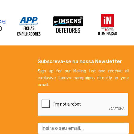
Subscreva-se na nossa Newsletter
Sign up for our Mailing List and receive all
exclusive Luxivo campaigns directly in your
email.