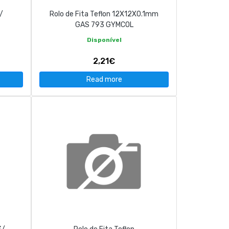
/
Rolo de Fita Teflon 12X12X0.1mm
GAS 793 GYMCOL
Disponível
2,21€
Read more