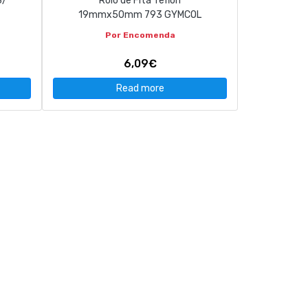
3/
Rolo de Fita Teflon
19mmx50mm 793 GYMCOL
Por Encomenda
6,09€
Read more