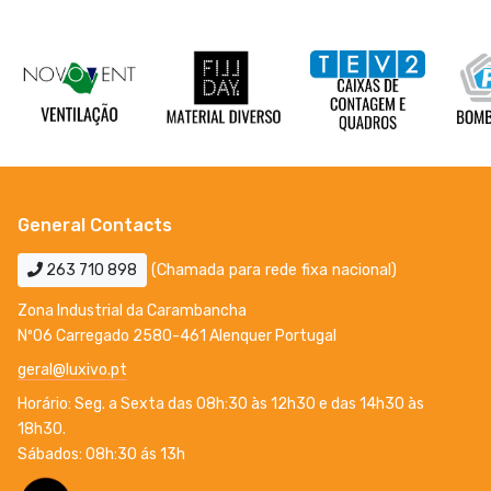
General Contacts
263 710 898
(Chamada para rede fixa nacional)
Zona Industrial da Carambancha
Nº06 Carregado 2580-461 Alenquer Portugal
geral@luxivo.pt
Horário: Seg. a Sexta das 08h:30 às 12h30 e das 14h30 às
18h30.
Sábados: 08h:30 ás 13h