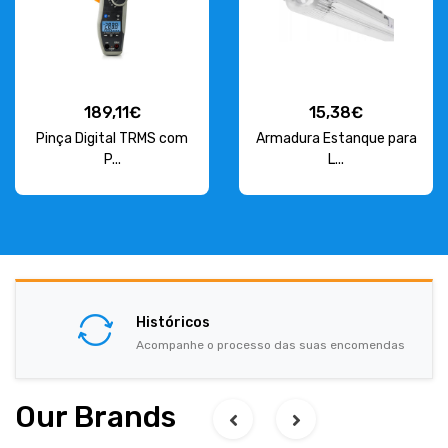
189,11€
15,38€
Pinça Digital TRMS com
Armadura Estanque para
P...
L...
Históricos
Acompanhe o processo das suas encomendas
Our Brands