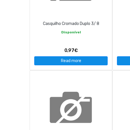
CONTACT
Casquilho Cromado Duplo 3/ 8
263 710 898
geral@luxivo.pt
Disponível
0,97€
Read more