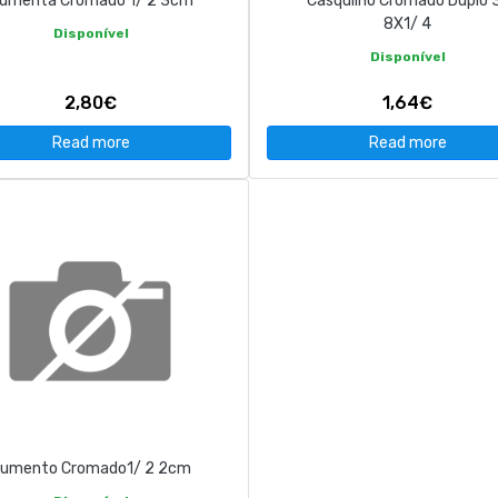
umenta Cromado 1/ 2 3cm
Casquilho Cromado Duplo 
8X1/ 4
Disponível
Disponível
2,80€
1,64€
Read more
Read more
umento Cromado1/ 2 2cm