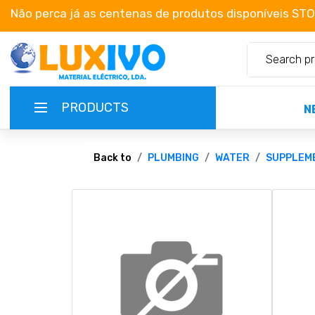
Não perca já as centenas de produtos disponíveis ST
PRODUCTS
N
NEW-PRODUCTS
Back to
PLUMBING
WATER
SUPPLEM
TERMS OF SERVICE
CATALOGUES
CAMPAIGNS
ABOUT US