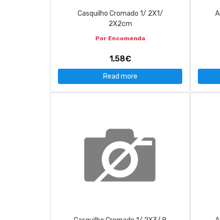
Casquilho Cromado 1/ 2X1/
A
2X2cm
Por Encomenda
1,58€
Read more