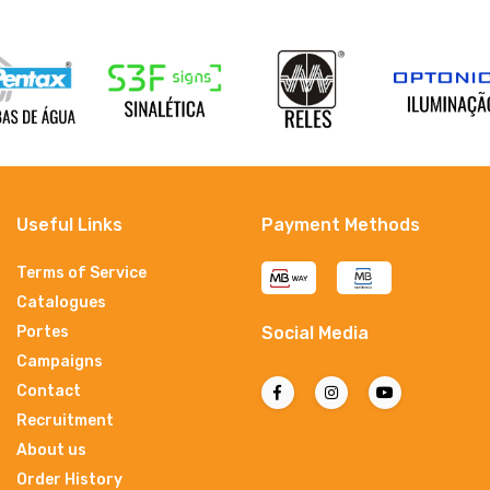
Useful Links
Payment Methods
Terms of Service
Catalogues
Portes
Social Media
Campaigns
Contact
Recruitment
About us
Order History