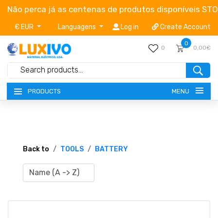
Não perca já as centenas de produtos disponíveis ST
€ EUR
Languagens
Log in
Create Account
0
0
0,00€
MENU
PRODUCTS
NEW-PRODUCTS
TERMS OF SERVICE
Back to
TOOLS
BATTERY
CATALOGUES
CAMPAIGNS