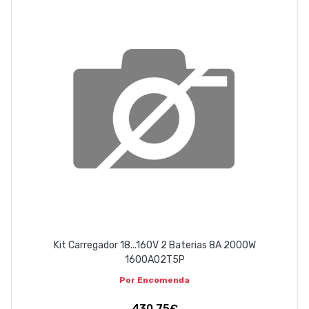
ABOUT US
CONTACT
263 710 898
geral@luxivo.pt
Kit Carregador 18...160V 2 Baterias 8A 2000W
1600A02T5P
Por Encomenda
430,75€