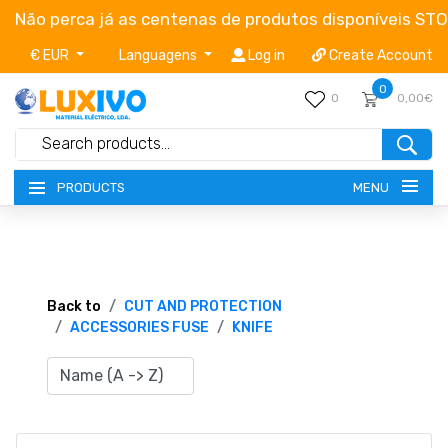
Não perca já as centenas de produtos disponíveis ST
€ EUR
Languagens
Log in
Create Account
0
0
0,00€
MENU
PRODUCTS
NEW-PRODUCTS
TERMS OF SERVICE
Back to
CUT AND PROTECTION
ACCESSORIES FUSE
KNIFE
CATALOGUES
CAMPAIGNS