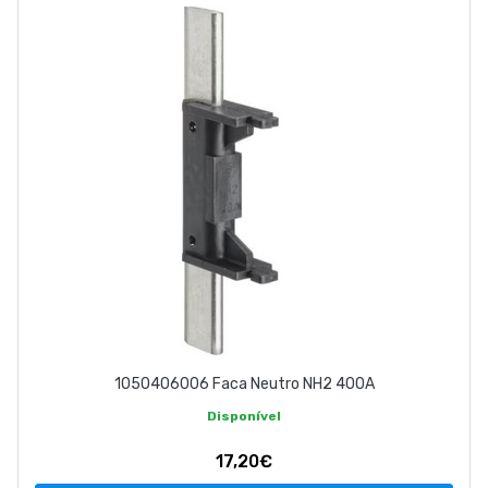
ABOUT US
CONTACT
263 710 898
geral@luxivo.pt
1050406006 Faca Neutro NH2 400A
Disponível
17,20€