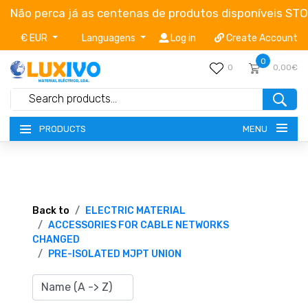
Não perca já as centenas de produtos disponíveis ST
€ EUR
Languagens
Log in
Create Account
0
0
0,00€
MENU
PRODUCTS
NEW-PRODUCTS
TERMS OF SERVICE
Back to
ELECTRIC MATERIAL
ACCESSORIES FOR CABLE NETWORKS
CHANGED
CATALOGUES
PRE-ISOLATED MJPT UNION
CAMPAIGNS