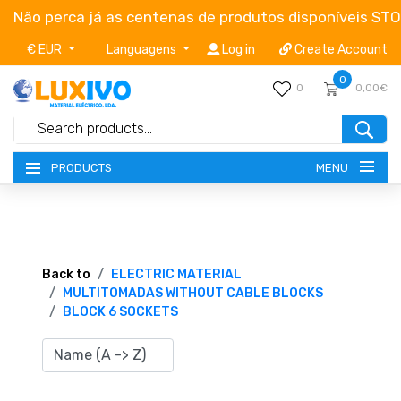
Não perca já as centenas de produtos disponíveis ST
€ EUR
Languagens
Log in
Create Account
0
0
0,00€
MENU
PRODUCTS
NEW-PRODUCTS
TERMS OF SERVICE
Back to
ELECTRIC MATERIAL
MULTITOMADAS WITHOUT CABLE BLOCKS
BLOCK 6 SOCKETS
CATALOGUES
CAMPAIGNS