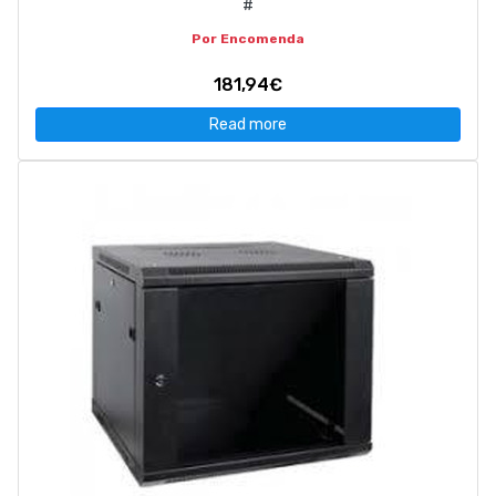
#
Por Encomenda
181,94€
Read more