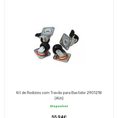
ABOUT US
CONTACT
263 710 898
geral@luxivo.pt
Kit de Rodizios com Travão para Bastidor 2901218
(4Un)
Disponível
55,94€