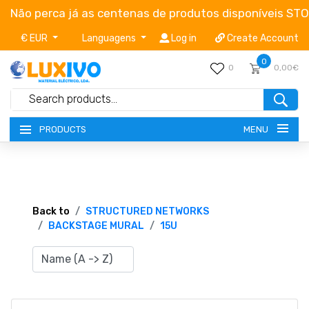
Não perca já as centenas de produtos disponíveis ST
€ EUR
Languagens
Log in
Create Account
0
0
0,00€
MENU
PRODUCTS
NEW-PRODUCTS
TERMS OF SERVICE
Back to
STRUCTURED NETWORKS
BACKSTAGE MURAL
15U
CATALOGUES
CAMPAIGNS