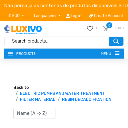
Não perca já as centenas de produtos disponíveis ST
€ EUR
Languagens
Log in
Create Account
0
0
0,00€
MENU
PRODUCTS
NEW-PRODUCTS
TERMS OF SERVICE
Back to
ELECTRIC PUMPS AND WATER TREATMENT
FILTER MATERIAL
RESIN DECALCIFICATION
CATALOGUES
CAMPAIGNS