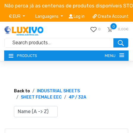
Não perca já as centenas de produtos disponíveis ST
€ EUR
Languagens
Log in
Create Account
0
0
0,00€
MENU
PRODUCTS
NEW-PRODUCTS
TERMS OF SERVICE
Back to
INDUSTRIAL SHEETS
SHEET FEMALE EEC
4P / 32A
CATALOGUES
CAMPAIGNS