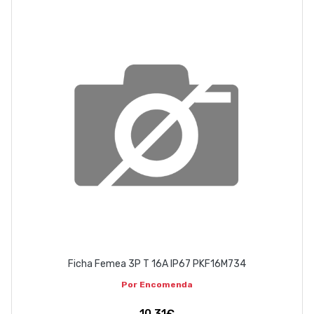
ABOUT US
CONTACT
263 710 898
geral@luxivo.pt
Ficha Femea 3P T 16A IP67 PKF16M734
Por Encomenda
10,31€