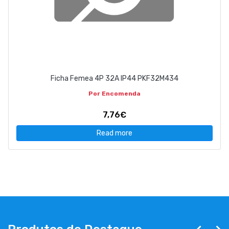
Ficha Femea 4P 32A IP44 PKF32M434
Por Encomenda
7,76€
Read more