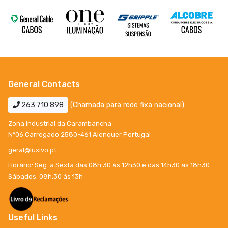
General Contacts
263 710 898
(Chamada para rede fixa nacional)
Zona Industrial da Carambancha
Nº06 Carregado 2580-461 Alenquer Portugal
geral@luxivo.pt
Horário: Seg. a Sexta das 08h:30 às 12h30 e das 14h30 às 18h30.
Sábados: 08h:30 ás 13h
Useful Links