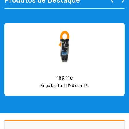
Produtos de Destaque
189,11€
Pinça Digital TRMS com P...