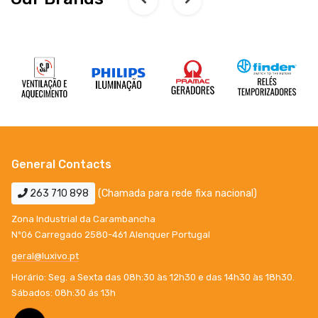
General Contacts
263 710 898
(Chamada para rede fixa nacional)
Zona Industrial da Carambancha
Nº06 Carregado 2580-461 Alenquer Portugal
geral@luxivo.pt
Horário: Seg. a Sexta das 08h:30 às 12h30 e das 14h30 às 18h30.
Sábados: 08h:30 ás 13h