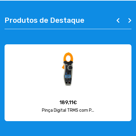
Produtos de Destaque
189,11€
Pinça Digital TRMS com P...