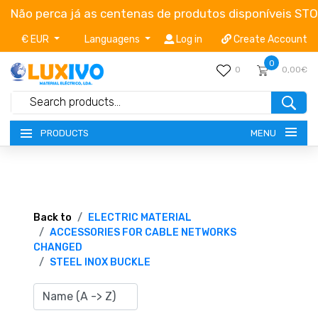
Não perca já as centenas de produtos disponíveis ST
€ EUR
Languagens
Log in
Create Account
0
0
0,00€
MENU
PRODUCTS
NEW-PRODUCTS
TERMS OF SERVICE
Back to
ELECTRIC MATERIAL
ACCESSORIES FOR CABLE NETWORKS
CHANGED
CATALOGUES
STEEL INOX BUCKLE
CAMPAIGNS