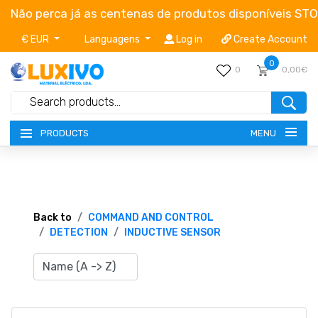
Não perca já as centenas de produtos disponíveis ST
€ EUR
Languagens
Log in
Create Account
0
0
0,00€
MENU
PRODUCTS
NEW-PRODUCTS
TERMS OF SERVICE
Back to
COMMAND AND CONTROL
DETECTION
INDUCTIVE SENSOR
CATALOGUES
CAMPAIGNS