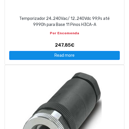
Temporizador 24..240Vac/ 12..240Vdc 99,9s até
9990h para Base 11 Pinos H3CA-A
Por Encomenda
247,85€
Read more