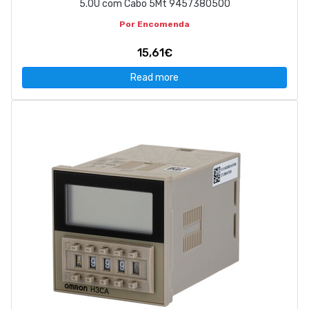
5.0U com Cabo 5Mt 9457380500
Por Encomenda
15,61€
Read more