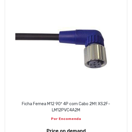
ABOUT US
CONTACT
263 710 898
geral@luxivo.pt
Ficha Femea M12 90º 4P com Cabo 2Mt XS2F-
LM12PVC4A2M
Por Encomenda
Price on demand