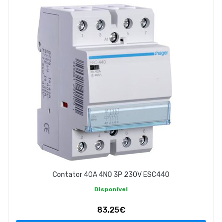
ABOUT US
CONTACT
263 710 898
geral@luxivo.pt
Contator 40A 4NO 3P 230V ESC440
Disponível
83,25€