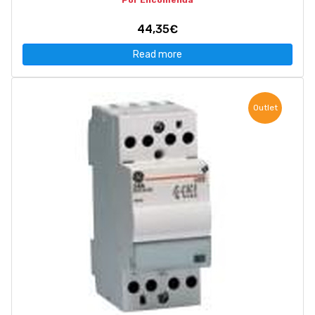
Por Encomenda
44,35€
Read more
Outlet