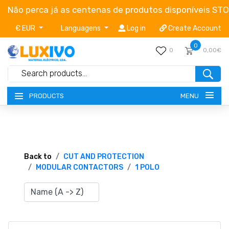
Não perca já as centenas de produtos disponíveis ST
€ EUR
Languagens
Log in
Create Account
0
0
0,00€
MENU
PRODUCTS
NEW-PRODUCTS
TERMS OF SERVICE
Back to
CUT AND PROTECTION
MODULAR CONTACTORS
1 POLO
CATALOGUES
CAMPAIGNS