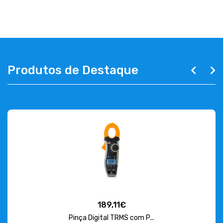
ABOUT US
CONTACT
263 710 898
geral@luxivo.pt
Produtos de Destaque
189,11€
Pinça Digital TRMS com P...