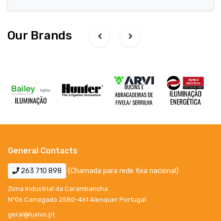
Our Brands
General Contacts
263 710 898
(Chamada para rede fixa nacional)
Zona Industrial da Carambancha
Nº06 Carregado 2580-461 Alenquer Portugal
geral@luxivo.pt