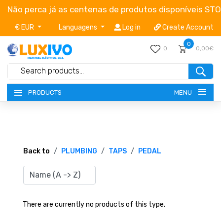
Não perca já as centenas de produtos disponíveis ST
€ EUR
Languagens
Log in
Create Account
0
0
0,00€
MENU
PRODUCTS
NEW-PRODUCTS
TERMS OF SERVICE
Back to
PLUMBING
TAPS
PEDAL
CATALOGUES
CAMPAIGNS
There are currently no products of this type.