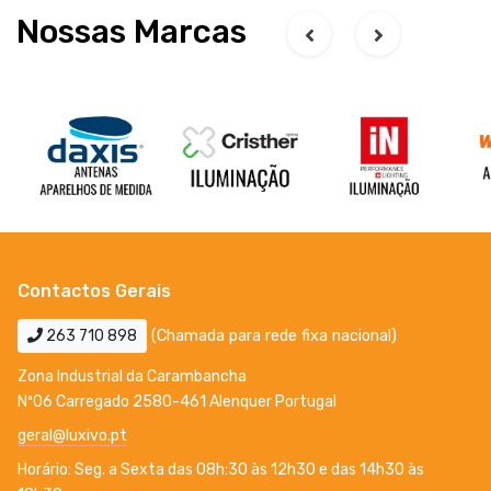
Nossas Marcas
Contactos Gerais
263 710 898
(Chamada para rede fixa nacional)
Zona Industrial da Carambancha
Nº06 Carregado 2580-461 Alenquer Portugal
geral@luxivo.pt
Horário: Seg. a Sexta das 08h:30 às 12h30 e das 14h30 às