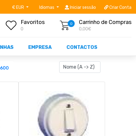
níveis STOCK OFF!
Não perca já as centenas de prod
€ EUR
Idiomas
Iniciar sessão
Criar Conta
Favoritos
Carrinho de Compras
0
0
0,00€
NHAS
EMPRESA
CONTACTOS
2600