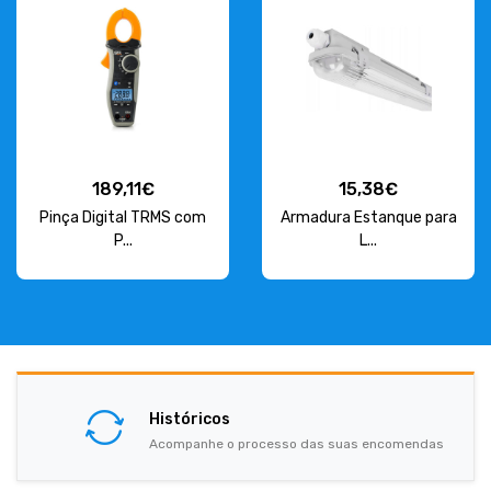
189,11€
15,38€
Pinça Digital TRMS com
Armadura Estanque para
P...
L...
Históricos
Acompanhe o processo das suas encomendas