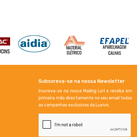
Subscreva-se na nossa Newsletter
Inscreva-se na nossa Mailing List e receba em
primeira mão directamente no seu email todas
as campanhas exclusivas da Luxivo.