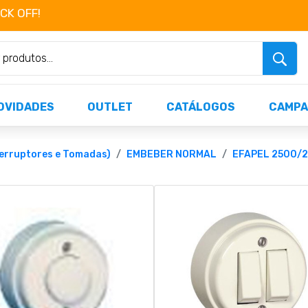
OCK OFF!
Não perca já as centenas de produtos dispo
OVIDADES
OUTLET
CATÁLOGOS
CAMPA
rruptores e Tomadas)
EMBEBER NORMAL
EFAPEL 2500/