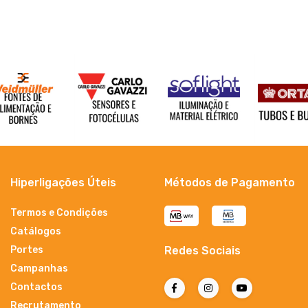
Hiperligações Úteis
Métodos de Pagamento
Termos e Condições
Catálogos
Portes
Redes Sociais
Campanhas
Contactos
Recrutamento