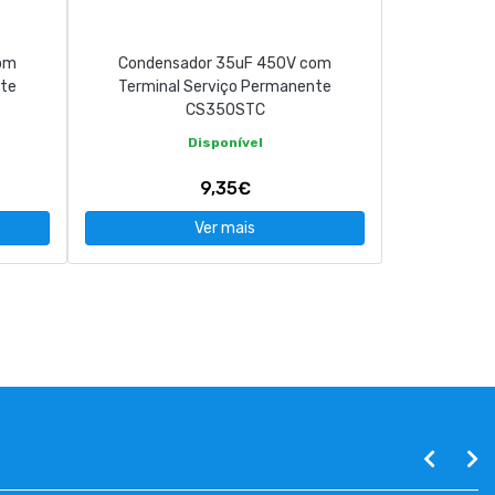
om
Condensador 35uF 450V com
nte
Terminal Serviço Permanente
CS350STC
Disponível
9,35€
Ver mais