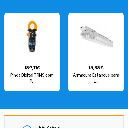
189,11€
15,38€
Pinça Digital TRMS com
Armadura Estanque para
P...
L...
Históricos