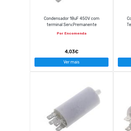
Condensador 18uF 450V com
C
terminal Serv.Premanente
Te
Por Encomenda
4,03€
Ver mais