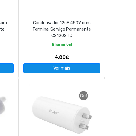
Com
Condensador 12uF 450V com
nte
Terminal Serviço Permanente
CS120STC
Disponível
4,80€
Ver mais