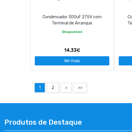
Condensador 300uF 275V com
C
Terminal de Arranque
Te
Disponível
14,33€
Ver mais
1
2
>
>>
Produtos de Destaque