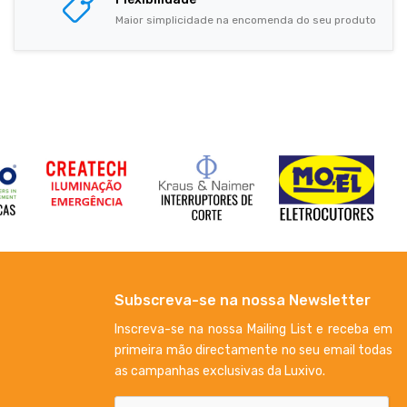
Maior simplicidade na encomenda do seu produto
Subscreva-se na nossa Newsletter
Inscreva-se na nossa Mailing List e receba em
primeira mão directamente no seu email todas
as campanhas exclusivas da Luxivo.