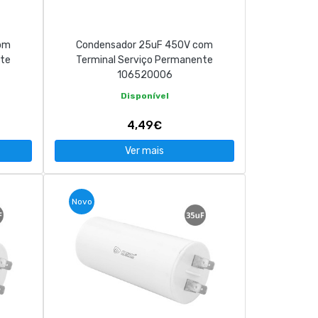
om
Condensador 25uF 450V com
nte
Terminal Serviço Permanente
106520006
Disponível
4,49€
Ver mais
Novo