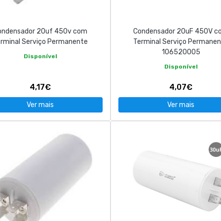
ondensador 20uf 450v com
Condensador 20uF 450V c
rminal Serviço Permanente
Terminal Serviço Permane
106520005
Disponível
Disponível
4,17€
4,07€
Ver mais
Ver mais