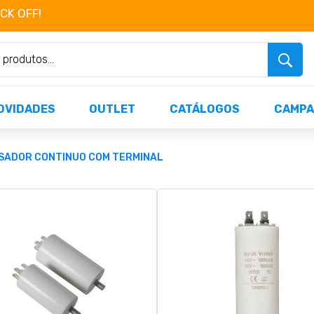
OCK OFF!
Não perca já as centenas de produtos dispo
OVIDADES
OUTLET
CATÁLOGOS
CAMPA
SADOR CONTINUO COM TERMINAL