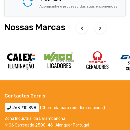
Acompanhe o processo das suas encomendas
Nossas Marcas
Contactos Gerais
263 710 898
(Chamada para rede fixa nacional)
Zona Industrial da Carambancha
Nº06 Carregado 2580-461 Alenquer Portugal