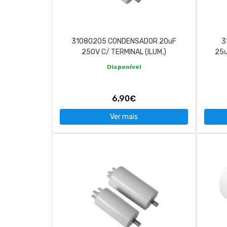
CONTACTOS
31080205 CONDENSADOR 20uF
3
263 710 898
geral@luxivo.pt
250V C/ TERMINAL (ILUM.)
25u
Disponível
6,90€
Ver mais