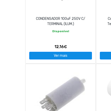
CONDENSADOR 100uF 250V C/
C
TERMINAL (ILUM.)
Te
Disponível
12,16€
Ver mais