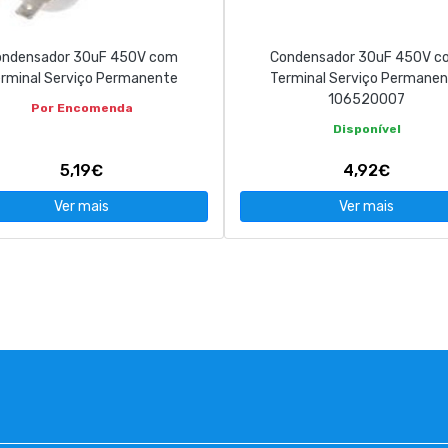
ondensador 30uF 450V com
Condensador 30uF 450V c
rminal Serviço Permanente
Terminal Serviço Permane
106520007
Por Encomenda
Disponível
5,19€
4,92€
Ver mais
Ver mais