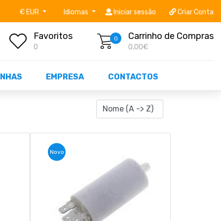
níveis STOCK OFF!
Não perca já as centenas de prod
€ EUR
Idiomas
Iniciar sessão
Criar Conta
Favoritos
Carrinho de Compras
0
0
0,00€
NHAS
EMPRESA
CONTACTOS
Novo