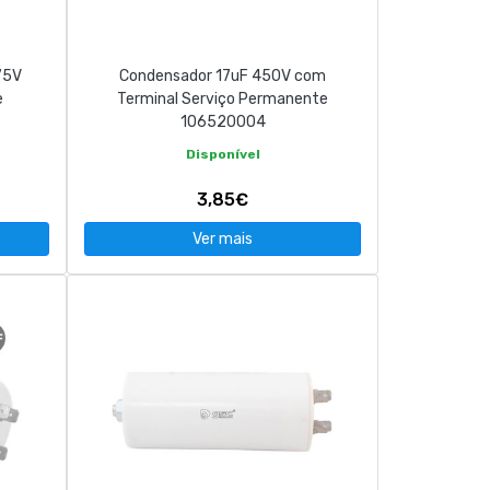
75V
Condensador 17uF 450V com
e
Terminal Serviço Permanente
106520004
Disponível
3,85€
Ver mais