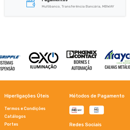
Multibanco, Transferência Bancária, MBWAY
Hiperligações Úteis
Métodos de Pagamento
Termos e Condições
Catálogos
Portes
Redes Sociais