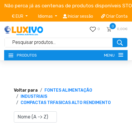
Não perca já as centenas de produtos disponíveis ST
€ EUR
Idiomas
Iniciar sessão
Criar Conta
0
0
0,00€
MENU
PRODUTOS
NOVIDADES
TERMOS E CONDIÇÕES
Voltar para
FONTES ALIMENTAÇÃO
INDUSTRIAIS
COMPACTAS TRFASICAS ALTO RENDIMENTO
CATÁLOGOS
CAMPANHAS