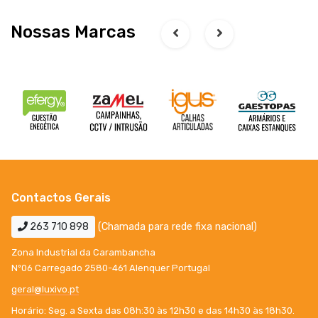
Nossas Marcas
Contactos Gerais
263 710 898
(Chamada para rede fixa nacional)
Zona Industrial da Carambancha
Nº06 Carregado 2580-461 Alenquer Portugal
geral@luxivo.pt
Horário: Seg. a Sexta das 08h:30 às 12h30 e das 14h30 às 18h30.