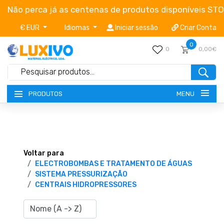
Não perca já as centenas de produtos disponíveis ST
€ EUR
Idiomas
Iniciar sessão
Criar Conta
0
0
0,00€
MENU
PRODUTOS
NOVIDADES
TERMOS E CONDIÇÕES
Voltar para
ELECTROBOMBAS E TRATAMENTO DE ÁGUAS
SISTEMA PRESSURIZAÇÃO
CATÁLOGOS
CENTRAIS HIDROPRESSORES
CAMPANHAS