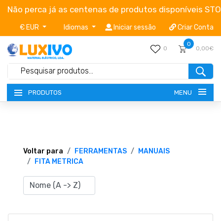
Não perca já as centenas de produtos disponíveis ST
€ EUR
Idiomas
Iniciar sessão
Criar Conta
0
0
0,00€
MENU
PRODUTOS
NOVIDADES
TERMOS E CONDIÇÕES
Voltar para
FERRAMENTAS
MANUAIS
FITA METRICA
CATÁLOGOS
CAMPANHAS