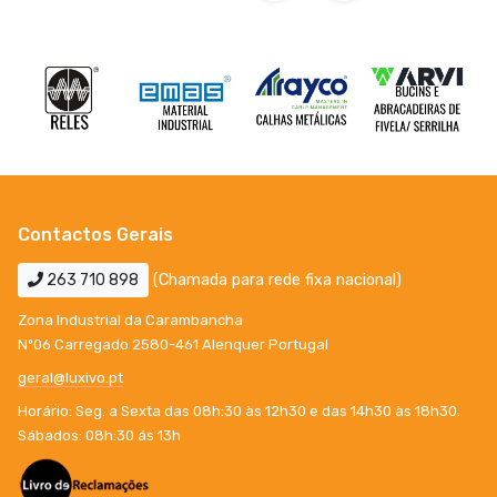
Contactos Gerais
263 710 898
(Chamada para rede fixa nacional)
Zona Industrial da Carambancha
Nº06 Carregado 2580-461 Alenquer Portugal
geral@luxivo.pt
Horário: Seg. a Sexta das 08h:30 às 12h30 e das 14h30 às 18h30.
Sábados: 08h:30 ás 13h