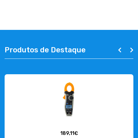
EMPRESA
CONTACTOS
263 710 898
geral@luxivo.pt
Produtos de Destaque
189,11€