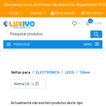
Não perca já as centenas de produtos disponíveis ST
€ EUR
Idiomas
Iniciar sessão
Criar Conta
0
0
0,00€
MENU
PRODUTOS
NOVIDADES
TERMOS E CONDIÇÕES
Voltar para
ELECTRÓNICA
LEDS
1.8mm
CATÁLOGOS
CAMPANHAS
Actualmente não existem produtos deste tipo.