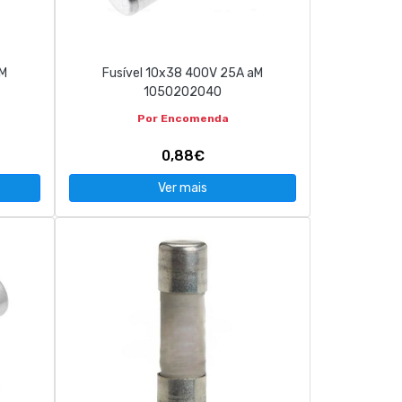
aM
Fusível 10x38 400V 25A aM
1050202040
Por Encomenda
0,88€
Ver mais