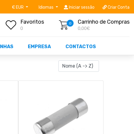
níveis STOCK OFF!
Não perca já as centenas de prod
€ EUR
Idiomas
Iniciar sessão
Criar Conta
Favoritos
Carrinho de Compras
0
0
0,00€
NHAS
EMPRESA
CONTACTOS