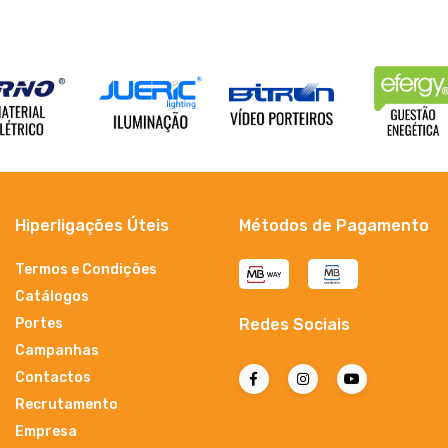
Hiperligações Úteis
Métodos de Pagamento
Termos e Condições
Catálogos
Portes
Redes Sociais
Campanhas
Contactos
Recrutamento
Empresa