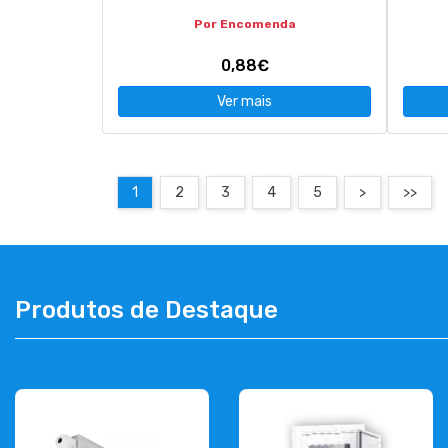
Por Encomenda
0,88€
Ver mais
1
2
3
4
5
>
>>
Produtos de Destaque