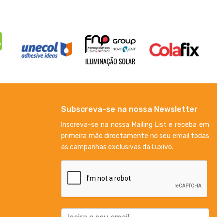
Subscreva-se na nossa Newsletter
Inscreva-se na nossa Mailing List e receba em
primeira mão directamente no seu email todas
as campanhas exclusivas da Luxivo.