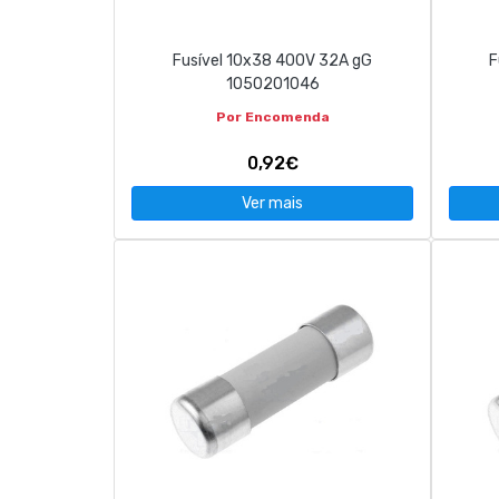
Fusível 10x38 400V 32A gG
F
1050201046
Por Encomenda
0,92€
Ver mais