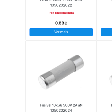
Fusível 10x38 500V 1A aM
1050202022
Por Encomenda
0,88€
Ver mais
Fusível 10x38 500V 2A aM
1050202024