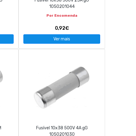
gG
Fusível 10x38 500V 25A gG
1050201044
Por Encomenda
0,92€
Ver mais
M
Fusível 10x38 500V 4A gG
1050201030