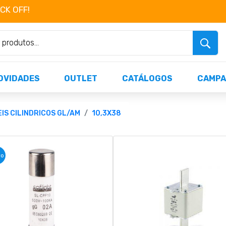
OCK OFF!
Não perca já as centenas de produtos dispo
OVIDADES
OUTLET
CATÁLOGOS
CAMPA
EIS CILINDRICOS GL/AM
10,3X38
vo