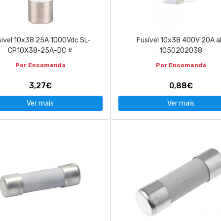
sivel 10x38 25A 1000Vdc SL-
Fusível 10x38 400V 20A 
CP10X38-25A-DC #
1050202038
Por Encomenda
Por Encomenda
3,27€
0,88€
Ver mais
Ver mais