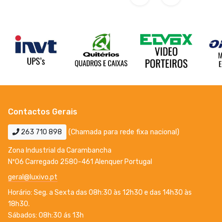
Contactos Gerais
263 710 898
(Chamada para rede fixa nacional)
Zona Industrial da Carambancha
Nº06 Carregado 2580-461 Alenquer Portugal
geral@luxivo.pt
Horário: Seg. a Sexta das 08h:30 às 12h30 e das 14h30 às
18h30.
Sábados: 08h:30 ás 13h