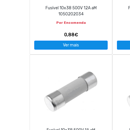
Fusível 10x38 500V 12A aM
1050202034
Por Encomenda
0,88€
Ver mais