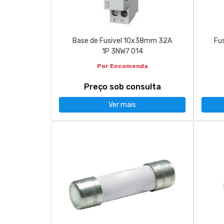
CONTACTOS
Base de Fusivel 10x38mm 32A
Fu
263 710 898
geral@luxivo.pt
1P 3NW7 014
Por Encomenda
Preço sob consulta
Ver mais