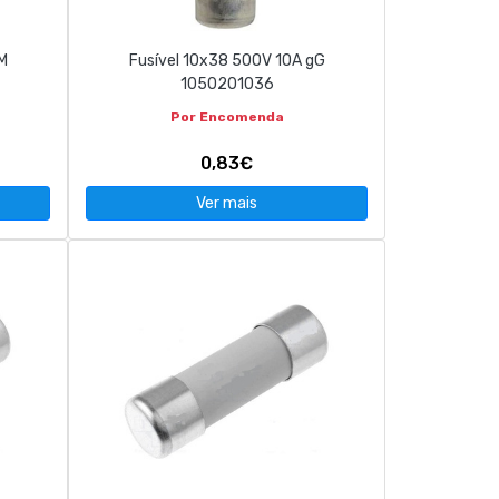
M
Fusível 10x38 500V 10A gG
1050201036
Por Encomenda
0,83€
Ver mais