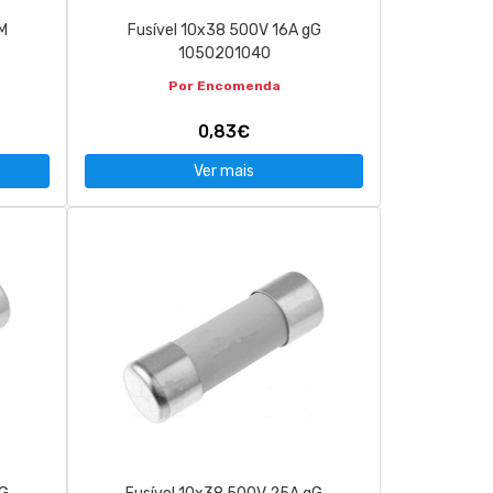
M
Fusível 10x38 500V 16A gG
1050201040
Por Encomenda
0,83€
Ver mais