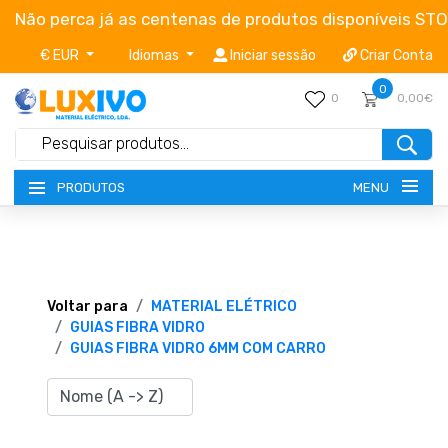
Não perca já as centenas de produtos disponíveis ST
€ EUR
Idiomas
Iniciar sessão
Criar Conta
0
0
0,00€
MENU
PRODUTOS
NOVIDADES
TERMOS E CONDIÇÕES
Voltar para
MATERIAL ELÉTRICO
GUIAS FIBRA VIDRO
GUIAS FIBRA VIDRO 6MM COM CARRO
CATÁLOGOS
CAMPANHAS