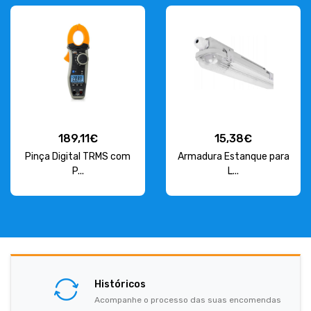
189,11€
15,38€
Pinça Digital TRMS com
Armadura Estanque para
P...
L...
Históricos
Acompanhe o processo das suas encomendas