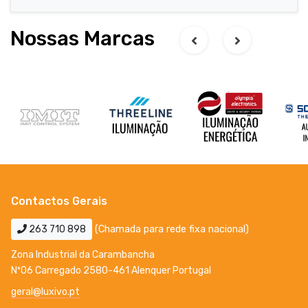
Nossas Marcas
Contactos Gerais
263 710 898
(Chamada para rede fixa nacional)
Zona Industrial da Carambancha
Nº06 Carregado 2580-461 Alenquer Portugal
geral@luxivo.pt