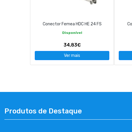
CONTACTOS
Conector Femea HDC HE 24 FS
Co
263 710 898
geral@luxivo.pt
Disponível
34,83€
Ver mais
Produtos de Destaque