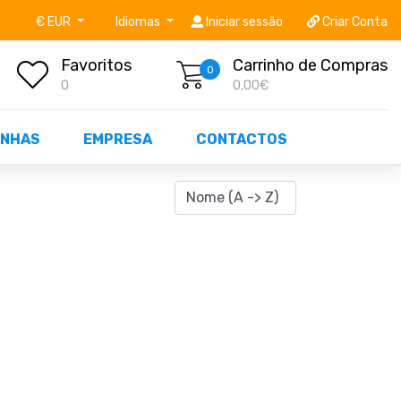
níveis STOCK OFF!
Não perca já as centenas de prod
€ EUR
Idiomas
Iniciar sessão
Criar Conta
Favoritos
Carrinho de Compras
0
0
0,00€
NHAS
EMPRESA
CONTACTOS