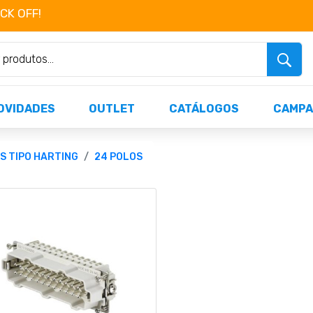
OCK OFF!
Não perca já as centenas de produtos dispo
OVIDADES
OUTLET
CATÁLOGOS
CAMPA
S TIPO HARTING
24 POLOS