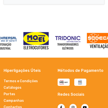
Hiperligações Úteis
Métodos de Pagamento
Termos e Condições
Catálogos
Portes
Redes Sociais
Campanhas
Contactos