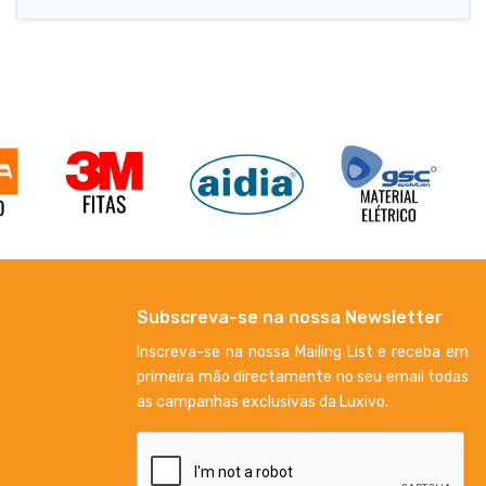
Subscreva-se na nossa Newsletter
Inscreva-se na nossa Mailing List e receba em
primeira mão directamente no seu email todas
as campanhas exclusivas da Luxivo.