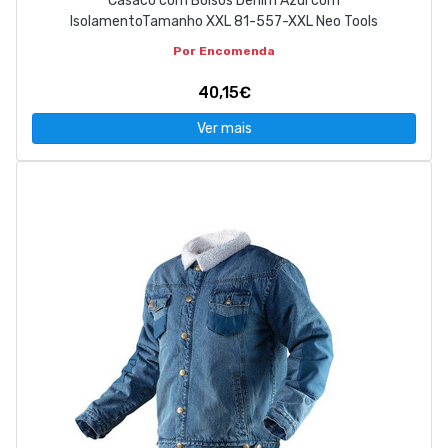
Casaco com Bolsos Denim Azul com
IsolamentoTamanho XXL 81-557-XXL Neo Tools
Por Encomenda
40,15€
Ver mais