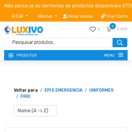
Não perca já as centenas de produtos disponíveis ST
€ EUR
Idiomas
Iniciar sessão
Criar Conta
0
0
0,00€
MENU
PRODUTOS
NOVIDADES
TERMOS E CONDIÇÕES
Voltar para
EPI E EMERGENCIA
UNIFORMES
FRIO
CATÁLOGOS
CAMPANHAS