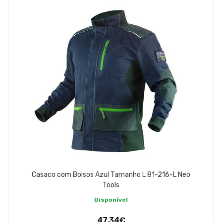
EMPRESA
CONTACTOS
263 710 898
geral@luxivo.pt
Casaco com Bolsos Azul Tamanho L 81-216-L Neo
Tools
Disponível
47,34€