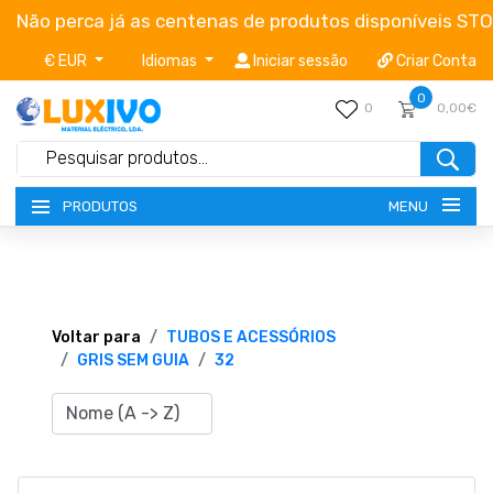
Não perca já as centenas de produtos disponíveis ST
€ EUR
Idiomas
Iniciar sessão
Criar Conta
0
0
0,00€
MENU
PRODUTOS
NOVIDADES
TERMOS E CONDIÇÕES
Voltar para
TUBOS E ACESSÓRIOS
GRIS SEM GUIA
32
CATÁLOGOS
CAMPANHAS