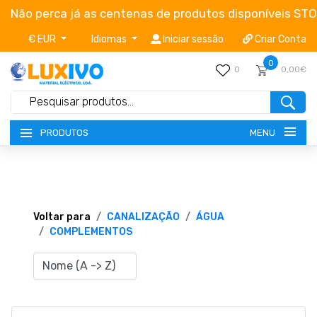
Não perca já as centenas de produtos disponíveis ST
€ EUR
Idiomas
Iniciar sessão
Criar Conta
0
0
0,00€
MENU
PRODUTOS
NOVIDADES
TERMOS E CONDIÇÕES
Voltar para
CANALIZAÇÃO
ÁGUA
COMPLEMENTOS
CATÁLOGOS
CAMPANHAS