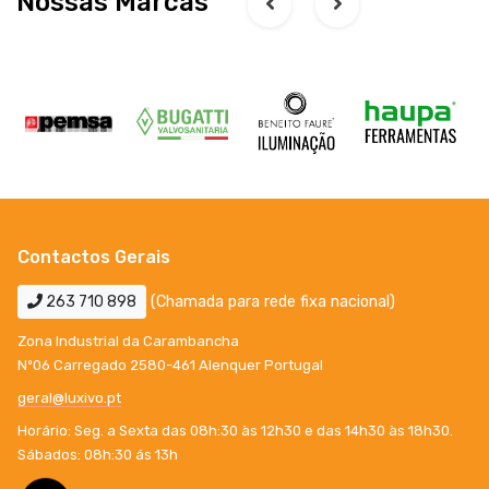
Nossas Marcas
Contactos Gerais
263 710 898
(Chamada para rede fixa nacional)
Zona Industrial da Carambancha
Nº06 Carregado 2580-461 Alenquer Portugal
geral@luxivo.pt
Horário: Seg. a Sexta das 08h:30 às 12h30 e das 14h30 às 18h30.
Sábados: 08h:30 ás 13h