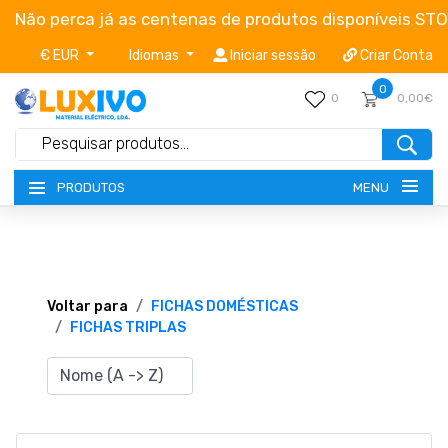
Não perca já as centenas de produtos disponíveis ST
€ EUR
Idiomas
Iniciar sessão
Criar Conta
0
0
0,00€
MENU
PRODUTOS
NOVIDADES
TERMOS E CONDIÇÕES
Voltar para
FICHAS DOMÉSTICAS
FICHAS TRIPLAS
CATÁLOGOS
CAMPANHAS