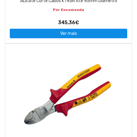
ALicate Corte Cabos KT45R Até 45mm Diametro
Por Encomenda
345,36€
Ver mais