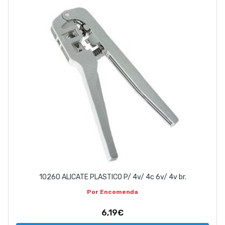
EMPRESA
CONTACTOS
263 710 898
geral@luxivo.pt
10260 ALICATE PLASTICO P/ 4v/ 4c 6v/ 4v br.
Por Encomenda
6,19€