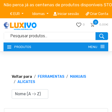
Não perca já as centenas de produtos disponíveis ST
€ EUR
Idiomas
Iniciar sessão
Criar Conta
0
0
0,00€
MENU
PRODUTOS
NOVIDADES
TERMOS E CONDIÇÕES
Voltar para
FERRAMENTAS
MANUAIS
ALICATES
CATÁLOGOS
CAMPANHAS