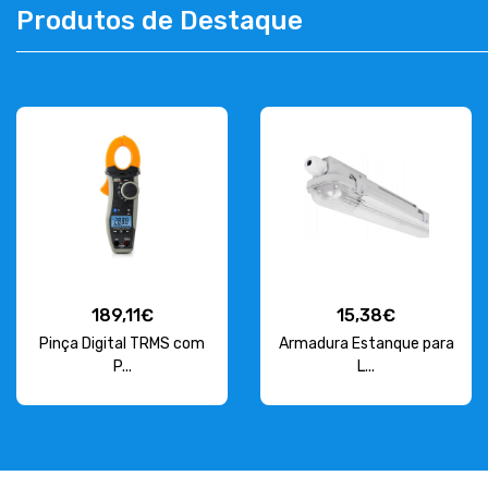
Produtos de Destaque
CONTACTOS
263 710 898
geral@luxivo.pt
189,11€
15,38€
Pinça Digital TRMS com
Armadura Estanque para
P...
L...