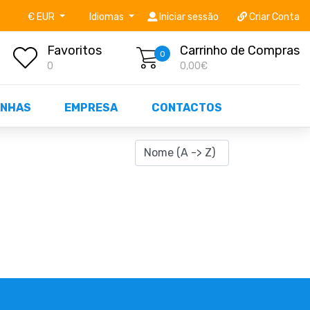
níveis STOCK OFF!
Não perca já as centenas de prod
€ EUR
Idiomas
Iniciar sessão
Criar Conta
Favoritos
Carrinho de Compras
0
0
0,00€
NHAS
EMPRESA
CONTACTOS