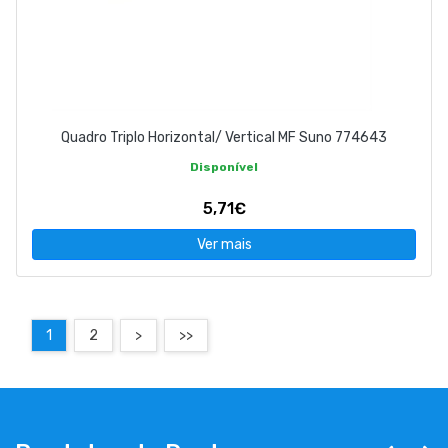
Quadro Triplo Horizontal/ Vertical MF Suno 774643
Disponível
5,71€
Ver mais
1
2
>
>>