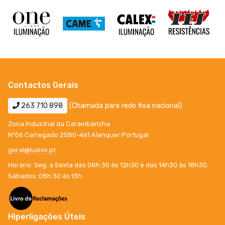
Contactos Gerais
263 710 898
(Chamada para rede fixa nacional)
Zona Industrial da Carambancha
Nº06 Carregado 2580-461 Alenquer Portugal
geral@luxivo.pt
Horário: Seg. a Sexta das 08h:30 às 12h30 e das 14h30 às 18h30.
Sábados: 08h:30 ás 13h
Hiperligações Úteis