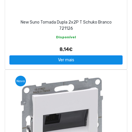
New Suno Tomada Dupla 2x2P T Schuko Branco
721126
Disponível
8,14€
Ver mais
Novo