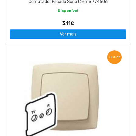
Comutador Escada Suno Creme 774606
Disponível
3,11€
Ver mais
Outlet