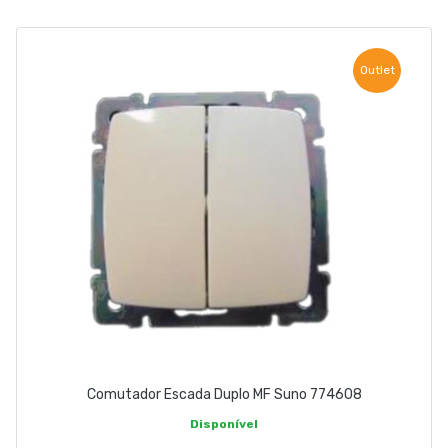
EMPRESA
CONTACTOS
Outlet
263 710 898
geral@luxivo.pt
Comutador Escada Duplo MF Suno 774608
Disponível