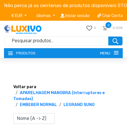
Não perca já as centenas de produtos disponíveis ST
€ EUR
Idiomas
Iniciar sessão
Criar Conta
0
0
0,00€
MENU
PRODUTOS
NOVIDADES
TERMOS E CONDIÇÕES
Voltar para
APARELHAGEM MANOBRA (Interruptores e
Tomadas)
CATÁLOGOS
EMBEBER NORMAL
LEGRAND SUNO
CAMPANHAS