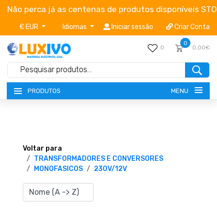
Não perca já as centenas de produtos disponíveis ST
€ EUR
Idiomas
Iniciar sessão
Criar Conta
0
0
0,00€
MENU
PRODUTOS
NOVIDADES
TERMOS E CONDIÇÕES
Voltar para
TRANSFORMADORES E CONVERSORES
MONOFASICOS
230V/12V
CATÁLOGOS
CAMPANHAS