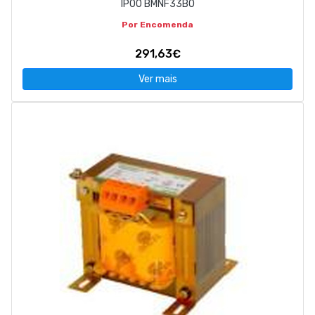
IP00 BMNF33B0
Por Encomenda
291,63€
Ver mais