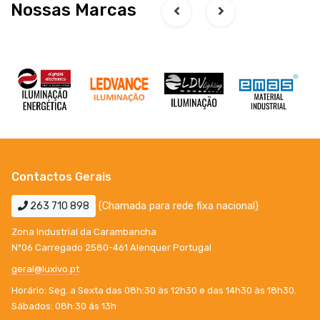
Nossas Marcas
Contactos Gerais
263 710 898
(Chamada para rede fixa nacional)
Zona Industrial da Carambancha
Nº06 Carregado 2580-461 Alenquer Portugal
geral@luxivo.pt
Horário: Seg. a Sexta das 08h:30 às 12h30 e das 14h30 às 18h30.
Sábados: 08h:30 ás 13h