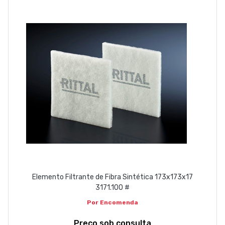
EMPRESA
CONTACTOS
263 710 898
geral@luxivo.pt
Elemento Filtrante de Fibra Sintética 173x173x17
3171.100 #
Por Encomenda
Preço sob consulta