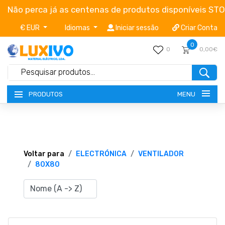
Não perca já as centenas de produtos disponíveis ST
€ EUR
Idiomas
Iniciar sessão
Criar Conta
0
0
0,00€
MENU
PRODUTOS
NOVIDADES
TERMOS E CONDIÇÕES
Voltar para
ELECTRÓNICA
VENTILADOR
80X80
CATÁLOGOS
CAMPANHAS