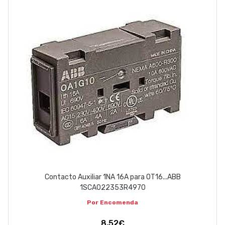
EMPRESA
CONTACTOS
263 710 898
geral@luxivo.pt
Contacto Auxiliar 1NA 16A para OT16...ABB
1SCA022353R4970
Por Encomenda
8,52€