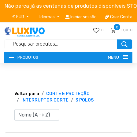
Não perca já as centenas de produtos disponíveis ST
€ EUR
Idiomas
Iniciar sessão
Criar Conta
0
0
0,00€
MENU
PRODUTOS
NOVIDADES
TERMOS E CONDIÇÕES
Voltar para
CORTE E PROTEÇÃO
INTERRUPTOR CORTE
3 POLOS
CATÁLOGOS
CAMPANHAS