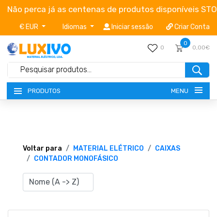
Não perca já as centenas de produtos disponíveis ST
€ EUR
Idiomas
Iniciar sessão
Criar Conta
0
0
0,00€
MENU
PRODUTOS
NOVIDADES
TERMOS E CONDIÇÕES
Voltar para
MATERIAL ELÉTRICO
CAIXAS
CONTADOR MONOFÁSICO
CATÁLOGOS
CAMPANHAS