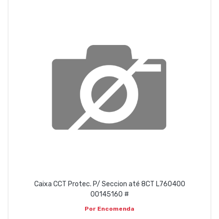
EMPRESA
CONTACTOS
263 710 898
geral@luxivo.pt
Caixa CCT Protec. P/ Seccion até 8CT L760400
00145160 #
Por Encomenda