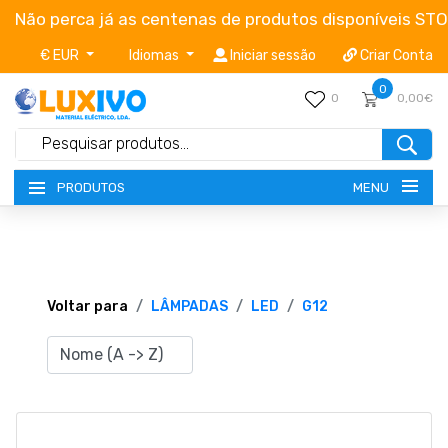
Não perca já as centenas de produtos disponíveis ST
€ EUR
Idiomas
Iniciar sessão
Criar Conta
0
0
0,00€
MENU
PRODUTOS
NOVIDADES
TERMOS E CONDIÇÕES
Voltar para
LÂMPADAS
LED
G12
CATÁLOGOS
CAMPANHAS