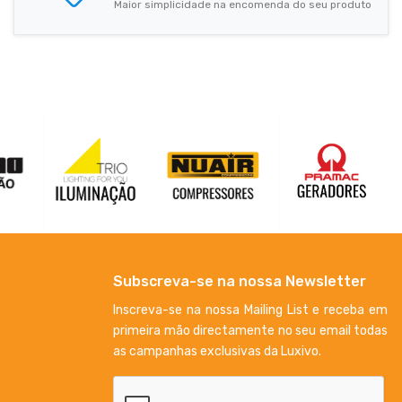
Maior simplicidade na encomenda do seu produto
Subscreva-se na nossa Newsletter
Inscreva-se na nossa Mailing List e receba em
primeira mão directamente no seu email todas
as campanhas exclusivas da Luxivo.