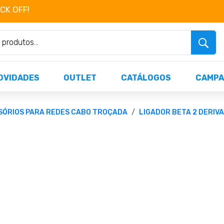
OCK OFF!
Não perca já as centenas de produtos dispo
OVIDADES
OUTLET
CATÁLOGOS
CAMPA
SÓRIOS PARA REDES CABO TROÇADA
LIGADOR BETA 2 DERIVA