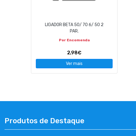
CONTACTOS
LIGADOR BETA 50/ 70 6/ 50 2
263 710 898
geral@luxivo.pt
PAR.
Por Encomenda
2,98€
Ver mais
Produtos de Destaque