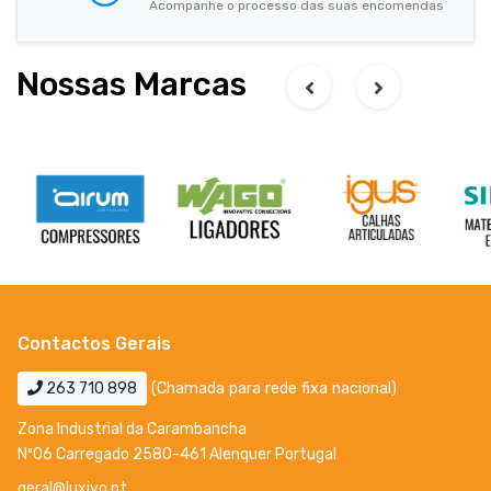
Acompanhe o processo das suas encomendas
Nossas Marcas
Contactos Gerais
263 710 898
(Chamada para rede fixa nacional)
Zona Industrial da Carambancha
Nº06 Carregado 2580-461 Alenquer Portugal
geral@luxivo.pt