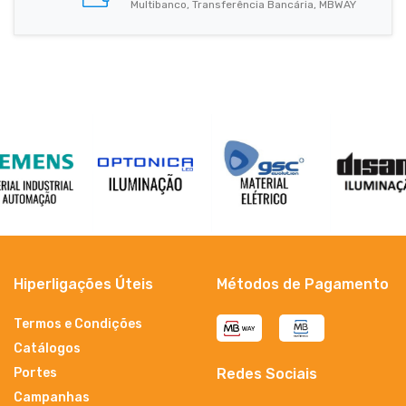
Multibanco, Transferência Bancária, MBWAY
Hiperligações Úteis
Métodos de Pagamento
Termos e Condições
Catálogos
Portes
Redes Sociais
Campanhas