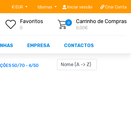
níveis STOCK OFF!
Não perca já as centenas de prod
€ EUR
Idiomas
Iniciar sessão
Criar Conta
Favoritos
Carrinho de Compras
0
0
0,00€
NHAS
EMPRESA
CONTACTOS
ÇÕES 50/70 - 6/50