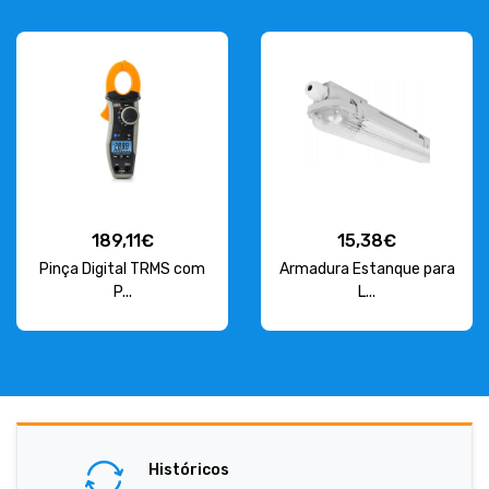
189,11€
15,38€
Pinça Digital TRMS com
Armadura Estanque para
P...
L...
Históricos