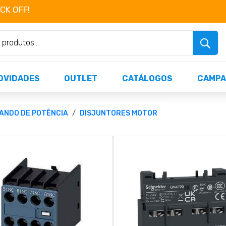
OCK OFF!
Não perca já as centenas de produtos dispo
OVIDADES
OUTLET
CATÁLOGOS
CAMPA
ANDO DE POTÊNCIA
DISJUNTORES MOTOR