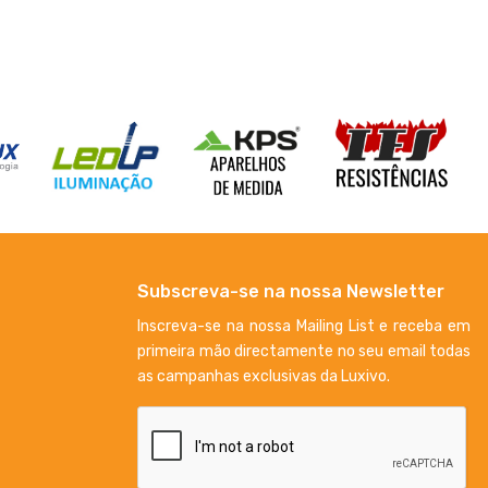
Subscreva-se na nossa Newsletter
Inscreva-se na nossa Mailing List e receba em
primeira mão directamente no seu email todas
as campanhas exclusivas da Luxivo.