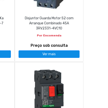
0Ka
Disjuntor Guarda Motor S2 com
-7
Arranque Combinado 45A
3RV2331-4VC10
Por Encomenda
Preço sob consulta
Ver mais