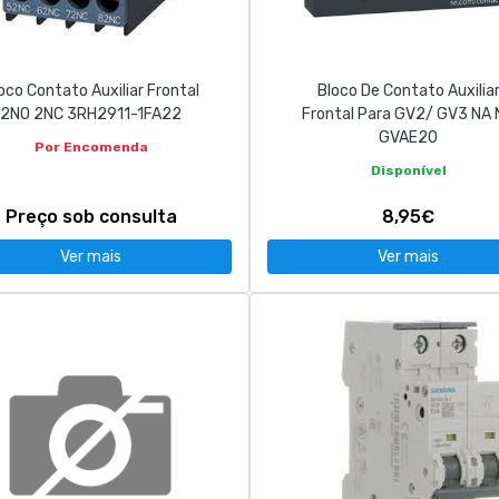
oco Contato Auxiliar Frontal
Bloco De Contato Auxilia
2NO 2NC 3RH2911-1FA22
Frontal Para GV2/ GV3 NA 
GVAE20
Por Encomenda
Disponível
Preço sob consulta
8,95€
Ver mais
Ver mais