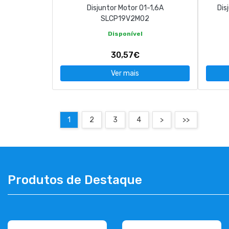
Disjuntor Motor 01-1,6A
Dis
SLCP19V2M02
Disponível
30,57€
Ver mais
1
2
3
4
>
>>
Produtos de Destaque