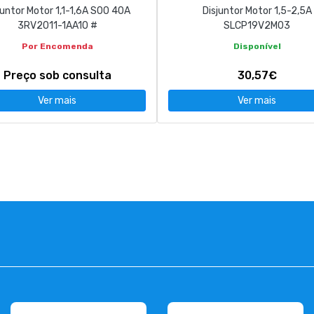
juntor Motor 1,1-1,6A S00 40A
Disjuntor Motor 1,5-2,5A
3RV2011-1AA10 #
SLCP19V2M03
Por Encomenda
Disponível
Preço sob consulta
30,57€
Ver mais
Ver mais