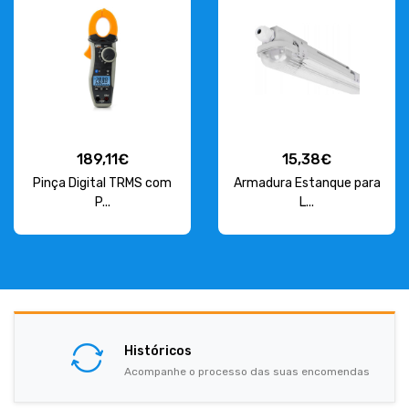
189,11€
15,38€
Pinça Digital TRMS com
Armadura Estanque para
P...
L...
Históricos
Acompanhe o processo das suas encomendas