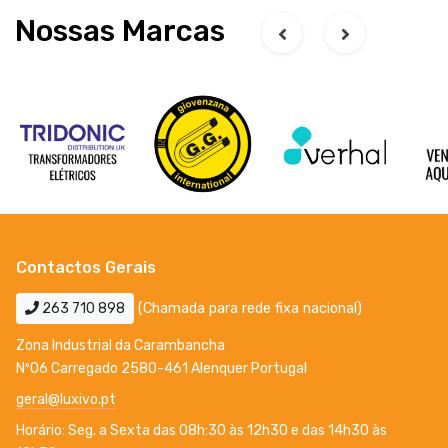
Nossas Marcas
Contactos Gerais
263 710 898
(Chamada para rede fixa nacional)
Zona Industrial da Carambancha
Nº06 Carregado 2580-461 Alenquer Portugal
geral@luxivo.pt
Horário: Seg. a Sexta das 08h:30 às 12h30 e das 14h30 às