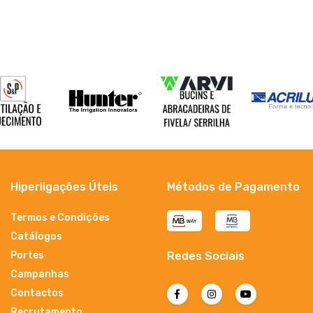
Hiperligações Úteis
Métodos de Pagamento
Termos e Condições
Catálogos
Portes
Redes Sociais
Campanhas
Contactos
Recrutamento