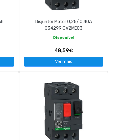
Ah
Disjuntor Motor 0,25/ 0,40A
034299 GV2ME03
Disponível
48,59€
Ver mais