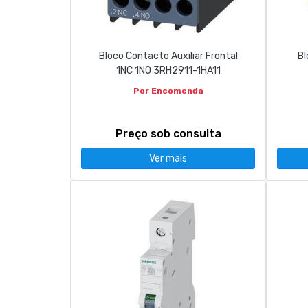
CONTACTOS
Bloco Contacto Auxiliar Frontal
Bl
263 710 898
geral@luxivo.pt
1NC 1NO 3RH2911-1HA11
Por Encomenda
Preço sob consulta
Ver mais