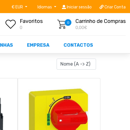
níveis STOCK OFF!
Não perca já as centenas de prod
€ EUR
Idiomas
Iniciar sessão
Criar Conta
Favoritos
Carrinho de Compras
0
0
0,00€
NHAS
EMPRESA
CONTACTOS