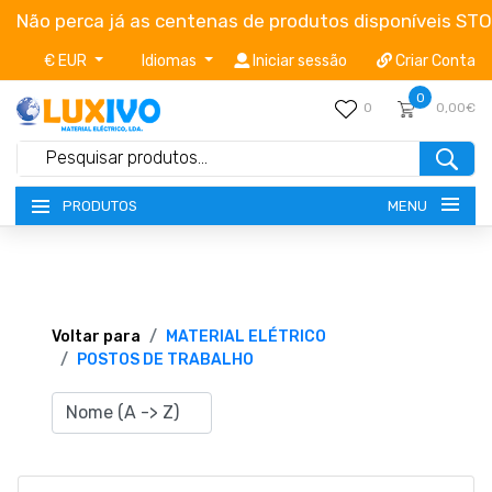
Não perca já as centenas de produtos disponíveis ST
€ EUR
Idiomas
Iniciar sessão
Criar Conta
0
0
0,00€
MENU
PRODUTOS
NOVIDADES
TERMOS E CONDIÇÕES
Voltar para
MATERIAL ELÉTRICO
POSTOS DE TRABALHO
CATÁLOGOS
CAMPANHAS