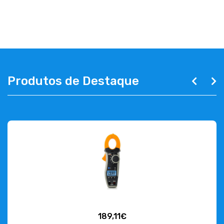
EMPRESA
CONTACTOS
263 710 898
geral@luxivo.pt
Produtos de Destaque
189,11€