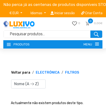
Não perca já as centenas de produtos disponíveis ST
€ EUR
Idiomas
Iniciar sessão
Criar Conta
0
0
0,00€
MENU
PRODUTOS
NOVIDADES
TERMOS E CONDIÇÕES
Voltar para
ELECTRÓNICA
FILTROS
CATÁLOGOS
CAMPANHAS
Actualmente não existem produtos deste tipo.