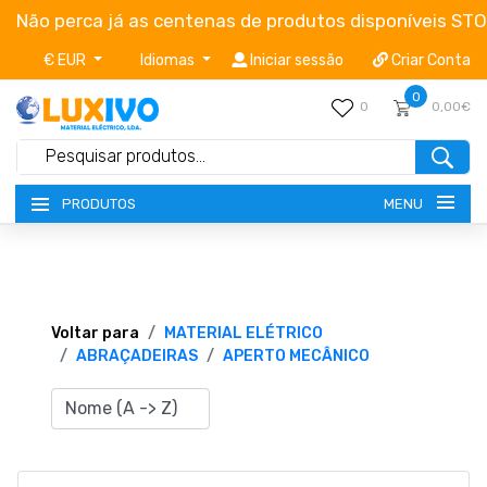
Não perca já as centenas de produtos disponíveis ST
€ EUR
Idiomas
Iniciar sessão
Criar Conta
0
0
0,00€
MENU
PRODUTOS
NOVIDADES
TERMOS E CONDIÇÕES
Voltar para
MATERIAL ELÉTRICO
ABRAÇADEIRAS
APERTO MECÂNICO
CATÁLOGOS
CAMPANHAS