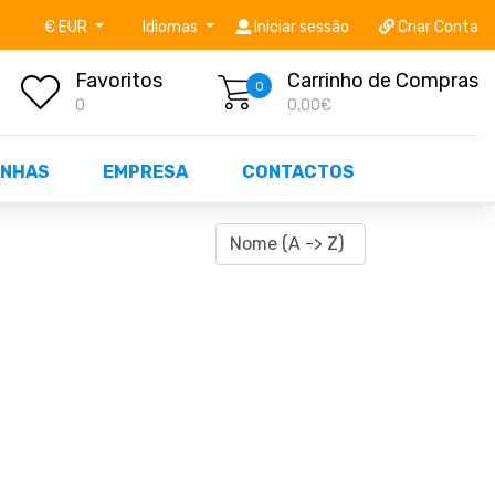
níveis STOCK OFF!
Não perca já as centenas de prod
€ EUR
Idiomas
Iniciar sessão
Criar Conta
Favoritos
Carrinho de Compras
0
0
0,00€
NHAS
EMPRESA
CONTACTOS