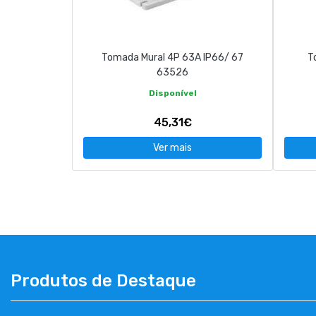
CONTACTOS
Tomada Mural 4P 63A IP66/ 67
T
263 710 898
geral@luxivo.pt
63526
Disponível
45,31€
Ver mais
Produtos de Destaque