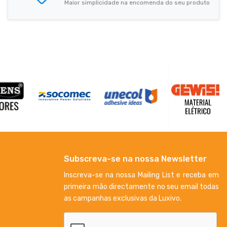
Maior simplicidade na encomenda do seu produto
Subscreva-se na nossa Newsletter
Inscreva-se na nossa Mailing List e receba em
primeira mão directamente no seu email todas
as campanhas exclusivas da Luxivo.