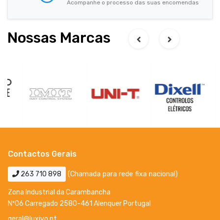
Acompanhe o processo das suas encomendas
Nossas Marcas
Contactos Gerais
263 710 898
(Chamada para rede fixa nacional)
Zona Industrial da Carambancha
Nº06 Carregado 2580-461 Alenquer Portugal
geral@luxivo.pt