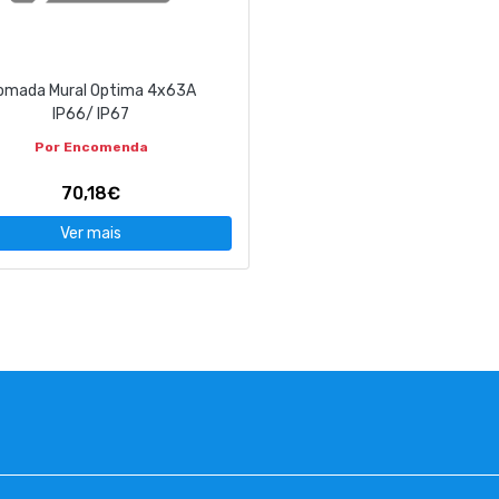
omada Mural Optima 4x63A
IP66/ IP67
Por Encomenda
70,18€
Ver mais