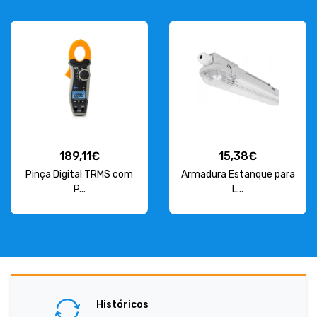
189,11€
15,38€
Pinça Digital TRMS com
Armadura Estanque para
P...
L...
Históricos