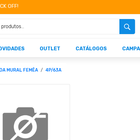
OCK OFF!
Não perca já as centenas de produtos dispo
OVIDADES
OUTLET
CATÁLOGOS
CAMPA
DA MURAL FEMÊA
4P/63A