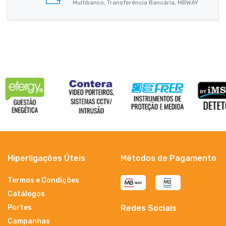
Multibanco, Transferência Bancária, MBWAY
Hiperligações Úteis
Métodos de Pagamento
Termos e Condições
Catálogos
Portes
Redes Sociais
Campanhas