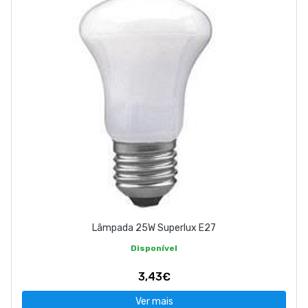
EMPRESA
CONTACTOS
263 710 898
geral@luxivo.pt
Lâmpada 25W Superlux E27
Disponível
3,43€
Ver mais