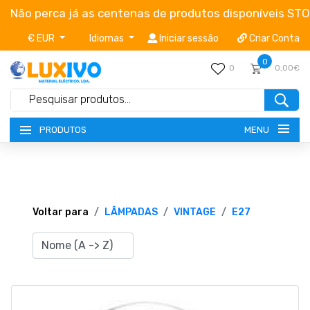
Não perca já as centenas de produtos disponíveis ST
€ EUR
Idiomas
Iniciar sessão
Criar Conta
0
0
0,00€
MENU
PRODUTOS
NOVIDADES
TERMOS E CONDIÇÕES
Voltar para
LÂMPADAS
VINTAGE
E27
CATÁLOGOS
CAMPANHAS