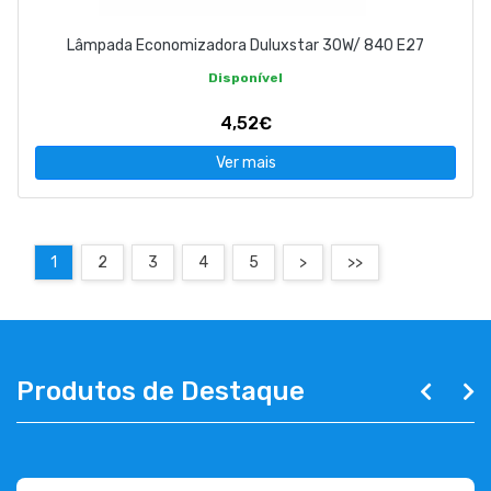
Lâmpada Economizadora Duluxstar 30W/ 840 E27
Disponível
4,52€
Ver mais
1
2
3
4
5
>
>>
Produtos de Destaque