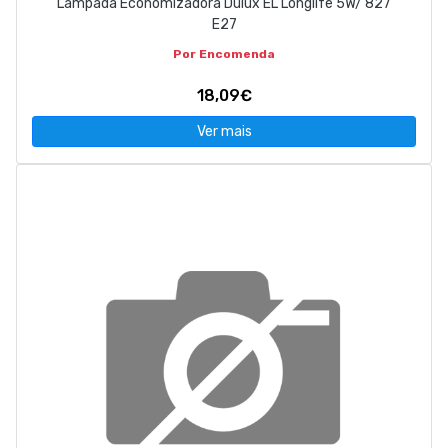
Lâmpada Economizadora Dulux EL Longlife 5W/ 827
E27
Por Encomenda
18,09€
Ver mais