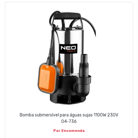
EMPRESA
CONTACTOS
263 710 898
geral@luxivo.pt
Bomba submersível para águas sujas 1100W 230V
04-736
Por Encomenda