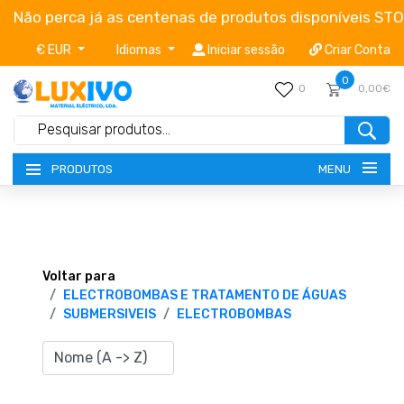
Não perca já as centenas de produtos disponíveis ST
€ EUR
Idiomas
Iniciar sessão
Criar Conta
0
0
0,00€
MENU
PRODUTOS
NOVIDADES
TERMOS E CONDIÇÕES
Voltar para
ELECTROBOMBAS E TRATAMENTO DE ÁGUAS
SUBMERSIVEIS
ELECTROBOMBAS
CATÁLOGOS
CAMPANHAS