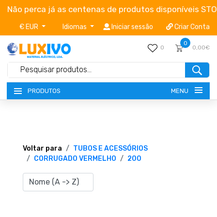
Não perca já as centenas de produtos disponíveis ST
€ EUR
Idiomas
Iniciar sessão
Criar Conta
0
0
0,00€
MENU
PRODUTOS
NOVIDADES
TERMOS E CONDIÇÕES
Voltar para
TUBOS E ACESSÓRIOS
CORRUGADO VERMELHO
200
CATÁLOGOS
CAMPANHAS