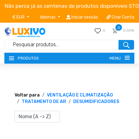
Não perca já as centenas de produtos disponíveis ST
€ EUR
Idiomas
Iniciar sessão
Criar Conta
0
0
0,00€
MENU
PRODUTOS
NOVIDADES
TERMOS E CONDIÇÕES
Voltar para
VENTILAÇÃO E CLIMATIZAÇÃO
TRATAMENTO DE AR
DESUMIDIFICADORES
CATÁLOGOS
CAMPANHAS