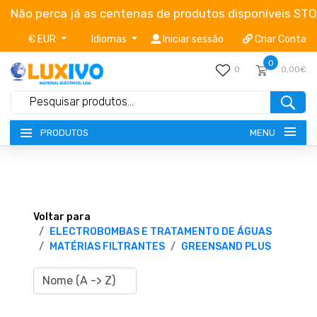
Não perca já as centenas de produtos disponíveis ST
€ EUR
Idiomas
Iniciar sessão
Criar Conta
0
0
0,00€
MENU
PRODUTOS
NOVIDADES
TERMOS E CONDIÇÕES
Voltar para
ELECTROBOMBAS E TRATAMENTO DE ÁGUAS
MATÉRIAS FILTRANTES
GREENSAND PLUS
CATÁLOGOS
CAMPANHAS